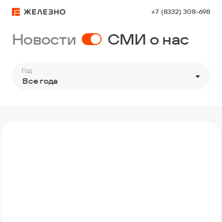
+7 (8332) 308-698
Сми о нас
Новости
СМИ о нас
Год
Все года