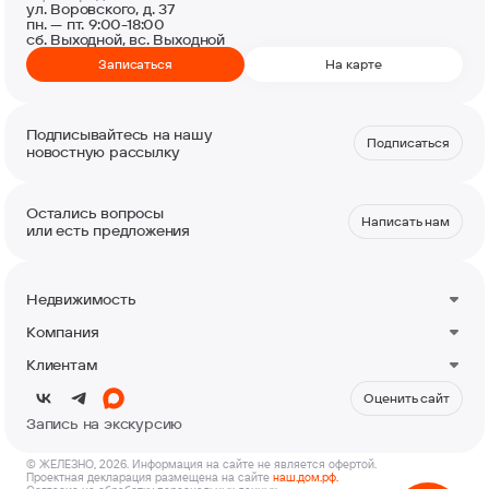
ул. Воровского, д. 37
пн. — пт. 9:00-18:00
сб. Выходной, вс. Выходной
Записаться
На карте
Подписывайтесь на нашу
Подписаться
новостную рассылку
Остались вопросы
Написать нам
или есть предложения
Недвижимость
Квартиры
Компания
Машино-места
О компании
Кладовые
Клиентам
Новости
Коммерция
Контакты
Акции
Оценить сайт
Акция Кешбэк от застройщика
Запись на экскурсию
Реферальная программа
Политика использования контента
Ход строительства
© ЖЕЛЕЗНО, 2026. Информация на сайте не является офертой.
Проектная декларация размещена на сайте
наш.дом.рф.