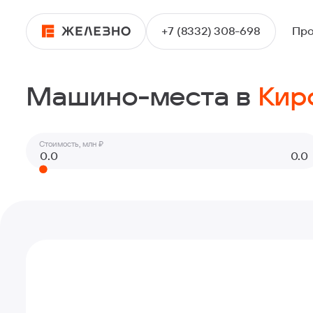
+7 (8332) 308-698
Про
Машино-место
Машино-места в
Кир
Стоимость, млн ₽
Киров
Ижевск
Ульяновск
Екатеринбург
Пермь