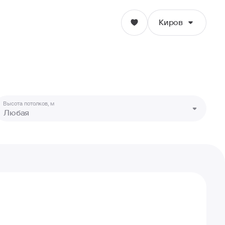
Киров
Киров
Ижевск
Высота потолков, м
Любая
Ульяновск
Екатеринбург
Пермь
Волгоград