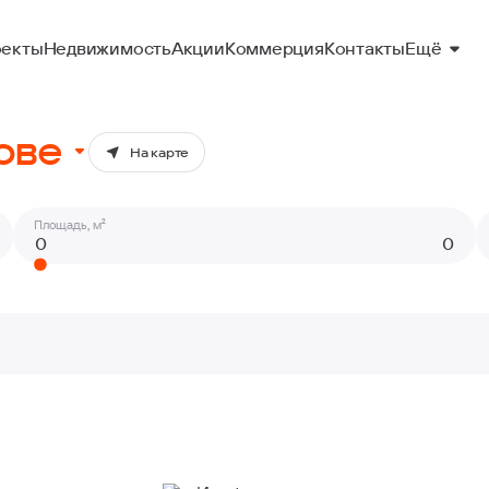
Ещё
екты
Недвижимость
Акции
Коммерция
Контакты
ове
На карте
Площадь, м²