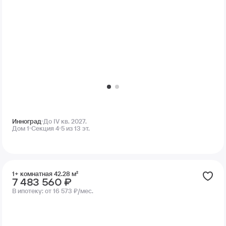
Инноград
До IV кв. 2027.
Дом 1
Секция 4
5 из 13 эт.
1+ комнатная 42.28 м²
7 483 560 ₽
В ипотеку:
от 16 573 ₽/мес.