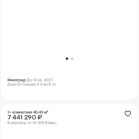
Инноград
До IV кв. 2027.
Дом 10
Секция 3
5 из 9 эт.
1+ комнатная 46.45 м²
7 441 290 ₽
В ипотеку:
от 16 479 ₽/мес.