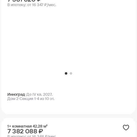
В ипотеку:
от 16 347 ₽/мес.
Инноград
До IV кв. 2027.
Дом 2
Секция 1
4 из 10 эт.
1+ комнатная 42.28 м²
7 382 088 ₽
В ипотеку:
от 16 348 ₽/мес.