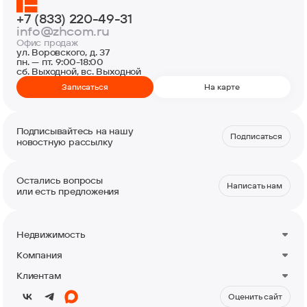
+7 (833) 220-49-31
info@zhcom.ru
Офис продаж
ул. Воровского, д. 37
пн. — пт. 9:00-18:00
сб. Выходной, вс. Выходной
Записаться
На карте
Подписывайтесь на нашу
Подписаться
новостную рассылку
Остались вопросы
Написать нам
или есть предложения
Недвижимость
Квартиры
Компания
Машино-места
О компании
Кладовые
Клиентам
Новости
Коммерция
Контакты
Акции
Оценить сайт
Акция Кешбэк от застройщика