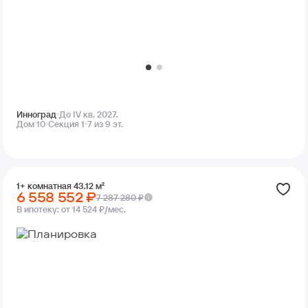
Инноград
До IV кв. 2027.
Дом 10
Секция 1
7 из 9 эт.
1+ комнатная 43.12 м²
6 558 552 ₽
7 287 280 ₽
В ипотеку:
от 14 524 ₽/мес.