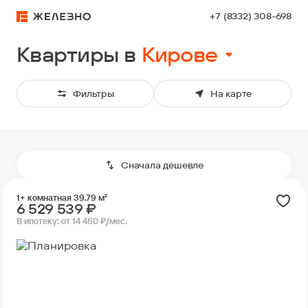
+7 (8332) 308-698
Квартиры
Квартиры в
Кирове
Фильтры
На карте
Сначала дешевле
Сначала дешевле
1+ комнатная 39.79 м²
6 529 539 ₽
В ипотеку:
от 14 460 ₽/мес.