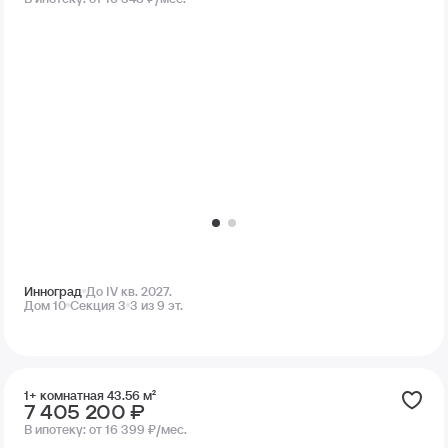
Инноград
До IV кв. 2027.
Дом 10
Секция 3
3 из 9 эт.
1+ комнатная 43.56 м²
7 405 200 ₽
В ипотеку:
от 16 399 ₽/мес.