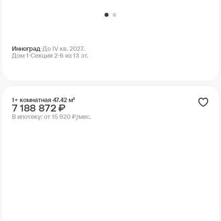
Инноград
До IV кв. 2027.
Дом 1
Секция 2
6 из 13 эт.
1+ комнатная 47.42 м²
7 188 872 ₽
В ипотеку:
от 15 920 ₽/мес.