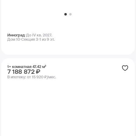
Инноград
До IV кв. 2027.
Дом 10
Секция 3
1 из 9 эт.
1+ комнатная 47.42 м²
7 188 872 ₽
В ипотеку:
от 15 920 ₽/мес.