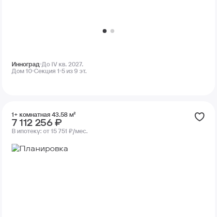
Инноград
До IV кв. 2027.
Дом 10
Секция 1
5 из 9 эт.
1+ комнатная 43.58 м²
7 112 256 ₽
В ипотеку:
от 15 751 ₽/мес.