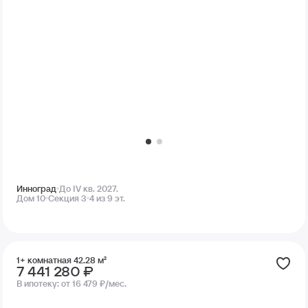
Инноград
До IV кв. 2027.
Дом 10
Секция 3
4 из 9 эт.
1+ комнатная 42.28 м²
7 441 280 ₽
В ипотеку:
от 16 479 ₽/мес.