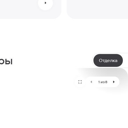
иры
Отделка
1 из 8