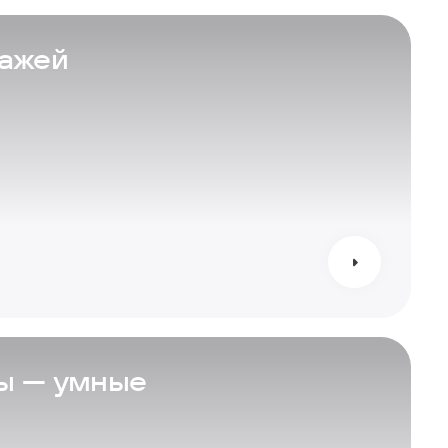
тажей
ы — умные