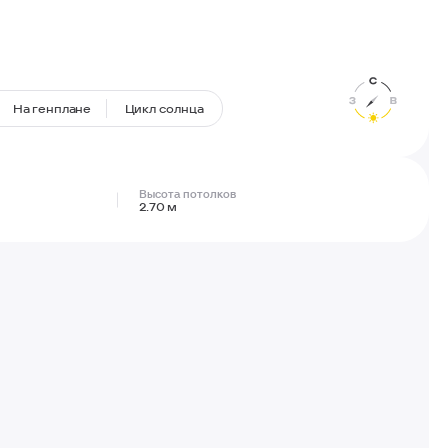
На генплане
Цикл солнца
Высота потолков
2.70 м