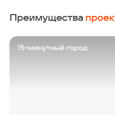
Преимущества
проек
Проект
15-минутный город
Дом
Квартира