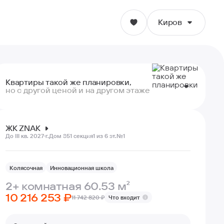
Киров
Киров
Квартиры такой же планировки,
Ижевск
но с другой ценой и на другом этаже
Ульяновск
11 742 820 ₽
1 эт.
60.53 м²
вы смотрите
10 216 253 ₽
ЖК ZNAK
До III кв. 2027 г.
Дом 35
1 секция
1 из 6 эт.
№1
Екатеринбург
12 486 600 ₽
2 эт.
63.00 м²
+ 647 089 ₽
10 863 342 ₽
Пермь
Колясочная
Инновационная школа
3 эт.
63.00 м²
12 486 600 ₽ ₽
+ 2 270 347 ₽
2+ комнатная 60.53 м²
Волгоград
10 216 253 ₽
11 742 820 ₽
Что входит