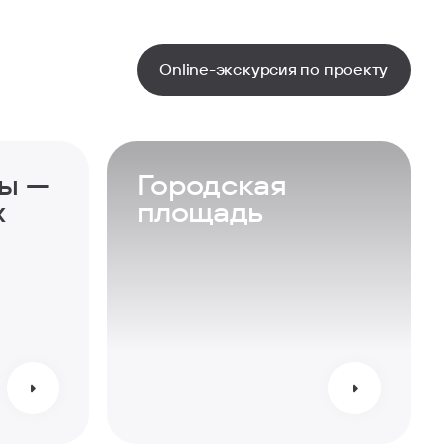
Online-экскурсия по проекту
ы —
Городская
х
площадь