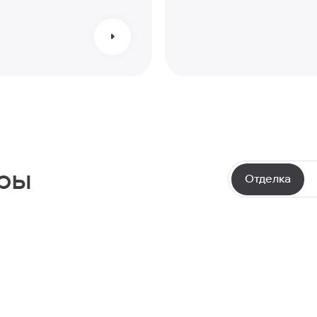
иры
Отделка