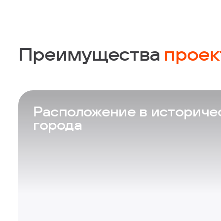
Преимущества
проек
Проект
Расположение в историче
Дом
города
Квартира