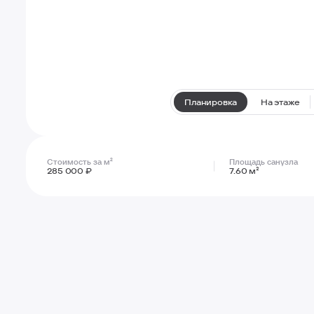
Планировка
На этаже
Стоимость за м²
Площадь санузла
285 000 ₽
7.60 м²