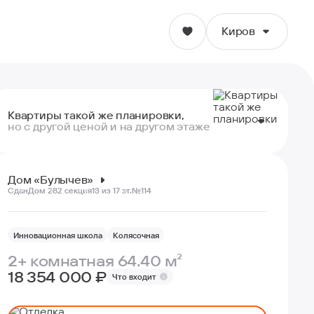
Киров
Киров
Квартиры такой же планировки,
Ижевск
но с другой ценой и на другом этаже
Ульяновск
11 эт.
64.60 м²
17 513 060 ₽ ₽
- 840 940 ₽
Дом «Булычев»
Сдан
Дом 28
2 секция
13 из 17 эт.
№114
Екатеринбург
12 эт.
64.20 м²
17 725 620 ₽ ₽
- 628 380 ₽
Пермь
Инновационная школа
Колясочная
13 эт.
64.40 м²
18 354 000 ₽ ₽
вы смотрите
2+ комнатная 64.40 м²
Волгоград
18 354 000 ₽
Что входит