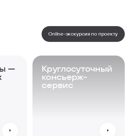
Online-экскурсия по проекту
ы —
Круглосуточный
х
консьерж-
сервис