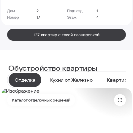
Дом
2
Подъезд
1
Номер
17
Этаж
4
137 квартир с такой планировкой
Обустройство квартиры
Отделка
Кухни от Железно
Квартиры 
Каталог отделочных решений