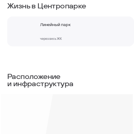
Жизнь в Центропарке
Линейный парк
через весь ЖК
ля
ещения
нплану
гайте
влево и
аво
Расположение
и инфраструктура