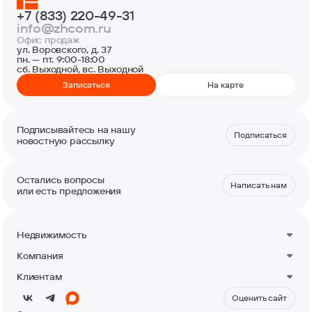
+7 (833) 220-49-31
info@zhcom.ru
Офис продаж
ул. Воровского, д. 37
пн. — пт. 9:00-18:00
сб. Выходной, вс. Выходной
Записаться
На карте
Подписывайтесь на нашу
Подписаться
новостную рассылку
Остались вопросы
Написать нам
или есть предложения
Недвижимость
Квартиры
Компания
Машино-места
О компании
Кладовые
Клиентам
Новости
Коммерция
Контакты
Акции
Оценить сайт
Акция Кешбэк от застройщика