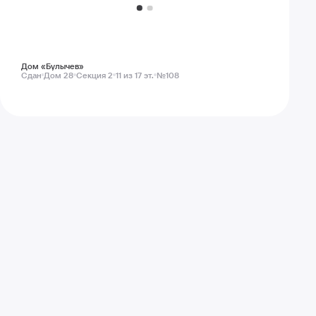
Дом «Булычев»
Сдан
Дом 28
Секция 2
11 из 17 эт.
№108