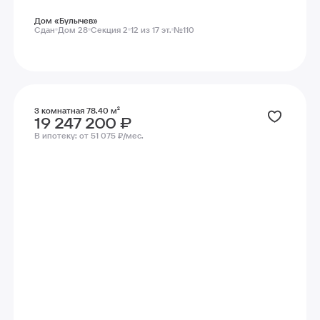
Дом «Булычев»
Сдан
Дом 28
Секция 2
12 из 17 эт.
№110
3 комнатная 78.40 м²
19 247 200 ₽
В ипотеку:
от 51 075 ₽/мес.