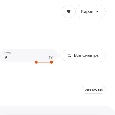
Киров
Киров
Ижевск
Этаж
Все фильтры
Ульяновск
Екатеринбург
Пермь
Сбросить всё
Волгоград