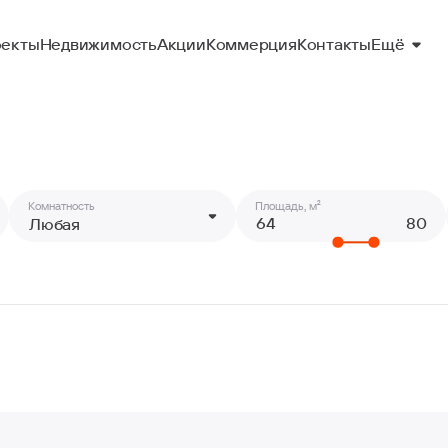
Ещё
екты
Недвижимость
Акции
Коммерция
Контакты
Комнатность
Площадь, м²
Любая