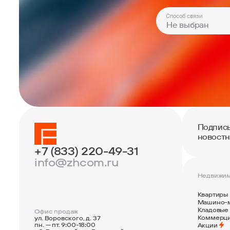
Способ связи
Не выбран
Подписы
новостн
+7 (833) 220-49-31
info@zhcom.ru
Недвижим
Квартиры
Машино-
Кладовые
Офис продаж
Коммерц
ул. Воровского, д. 37
пн. — пт. 9:00-18:00
Акции