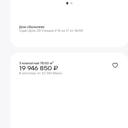
Дом «Булычев»
Сдан
Дом 28
Секция 2
13 из 17 эт.
№114
3 комнатная 78.50 м²
19 946 850 ₽
В ипотеку:
от 52 931 ₽/мес.