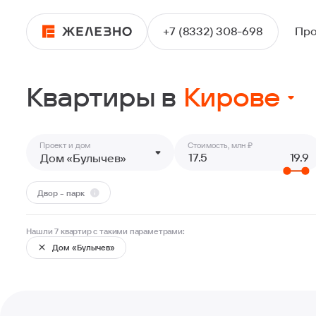
+7 (8332) 308-698
Про
Квартиры
Квартиры в
Кирове
Проект и дом
Стоимость, млн ₽
Киров
Дом «Булычев»
Ижевск
Двор - парк
Ульяновск
Нашли 7 квартир с такими параметрами:
Дом «Булычев»
Ещё 1
Екатеринбург
Пермь