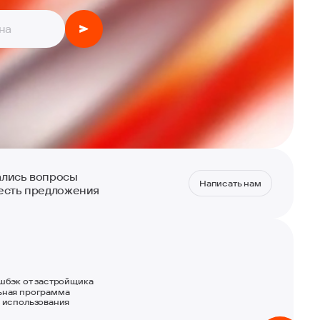
ались вопросы
Написать нам
есть предложения
м
шбэк от застройщика
ьная программа
 использования