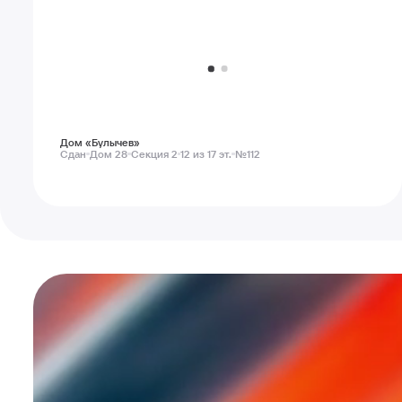
Дом «Булычев»
Сдан
Дом 28
Секция 2
12 из 17 эт.
№112