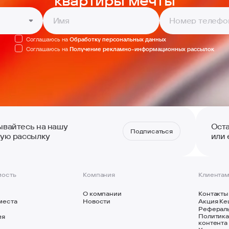
квартиры мечты
Соглашаюсь на
Обработку персональных данных
Соглашаюсь на
Получение рекламно-информационных рассылок
вайтесь на нашу
Ост
Подписаться
ую рассылку
или 
ость
Компания
Клиента
О компании
Контакты
места
Новости
Акция Ке
Реферал
Политика
ия
контента