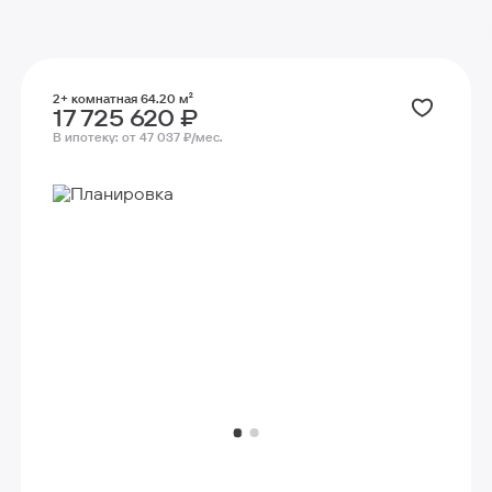
2+ комнатная 64.20 м²
17 725 620 ₽
В ипотеку:
от 47 037 ₽/мес.