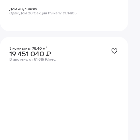
Дом «Булычев»
Сдан
Дом 28
Секция 1
9 из 17 эт.
№35
3 комнатная 78.40 м²
19 451 040 ₽
В ипотеку:
от 51 615 ₽/мес.