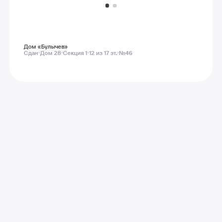
Дом «Булычев»
Сдан
Дом 28
Секция 1
12 из 17 эт.
№46